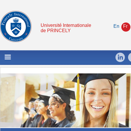
Université Internationale
En
Fr
de PRINCELY